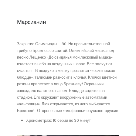
Марсианин
Закрытие Олимпиады – 80. На правительственной
трибуне Брежнев со свитой. Олимпийский мишка под
песню Лещенко «До свиданья мой ласковый мишка»
взлетает в небо на воздушных шарах. Все плачут от
счастья… В воздухе в мишку врезается «космическое
блюдце», талисман разносит в клочья. Клочок цветной
резины прилетает в лицо Брежневу! Охранники
запоздало валят его на пол. Блюдце садится на
стадион. Его окружают вооруженные автоматами
«альфовцы». Люк открывается, из него выбирается…
Брежнев!.. Оторопевшие «альфовцы» опускают оружие.
Хронометраж: 10 серий по 30 минут