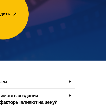
дить
аем
оимость создания
 факторы влияют на цену?