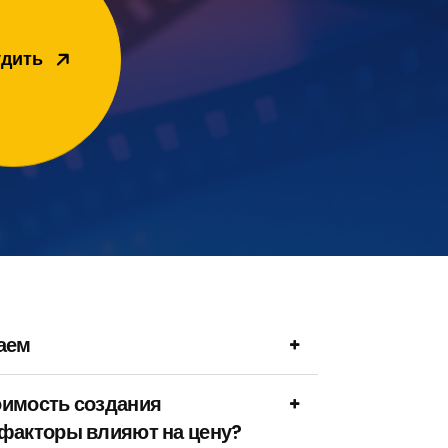
дить
аем
оимость создания
 факторы влияют на цену?